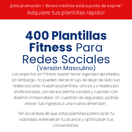
¡Esta promoción + Bonos inéditos está a punto de expirar!
Adquiere tus plantillas rápido!
400 Plantillas
Fitness
Para
Redes Sociales
(Versión Masculino)
Los expertos en fitness suelen tener agendas apretadas,
sin embargo, no pueden darse el lujo de dejar de lado sus
redes sociales. Nuestras plantillas, únicas y creadas por
profesionales, son de excelente calidad y cuentan con
diseños inmejorables. En cuestión de segundos, podrás
elevar tus ingresos a una nueva dimensión.
Ten la certeza de que estas plantillas potenciarán tu
visibilidad, extenderán tu alcance y optimizarán tus
conversiones.